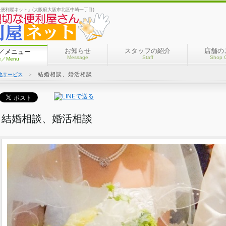
阪便利屋ネット』(大阪府大阪市北区中崎一丁目)
お知らせ
スタッフの紹介
店舗の
／メニュー
Message
Staff
Shop 
ce／Menu
結婚相談、婚活相談
他サービス
＞
結婚相談、婚活相談