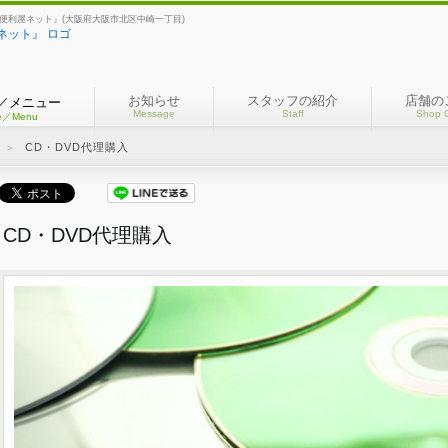
阪便利屋ネット』(大阪府大阪市北区中崎一丁目)
お知らせ
スタッフの紹介
店舗の
／メニュー
Message
Staff
Shop 
ce／Menu
CD・DVD代理購入
＞
CD・DVD代理購入